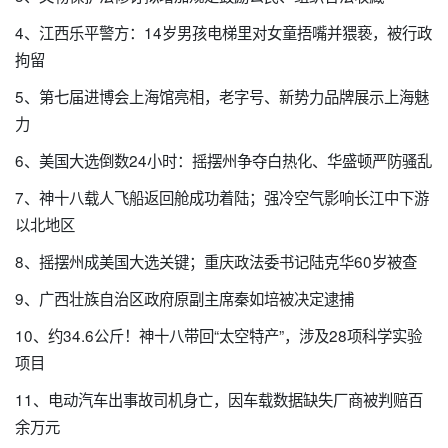
4、江西乐平警方：14岁男孩电梯里对女童捂嘴并猥亵，被行政
拘留
5、第七届进博会上海馆亮相，老字号、新势力品牌展示上海魅
力
6、美国大选倒数24小时：摇摆州争夺白热化、华盛顿严防骚乱
7、神十八载人飞船返回舱成功着陆；强冷空气影响长江中下游
以北地区
8、摇摆州成美国大选关键；重庆政法委书记陆克华60岁被查
9、广西壮族自治区政府原副主席秦如培被决定逮捕
10、约34.6公斤！神十八带回“太空特产”，涉及28项科学实验
项目
11、电动汽车出事故司机身亡，因车载数据缺失厂商被判赔百
余万元