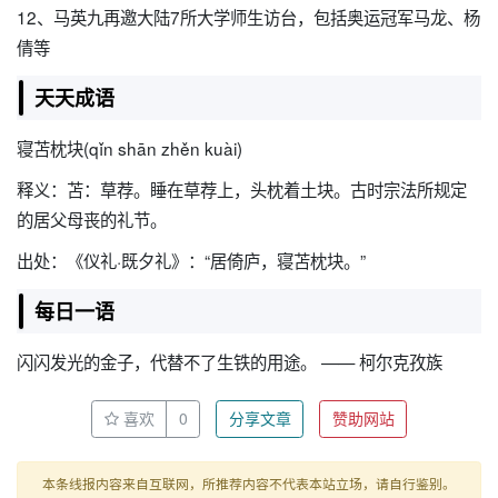
12、马英九再邀大陆7所大学师生访台，包括奥运冠军马龙、杨
倩等
天天成语
寝苫枕块(qǐn shān zhěn kuài)
释义：苫：草荐。睡在草荐上，头枕着土块。古时宗法所规定
的居父母丧的礼节。
出处：《仪礼·既夕礼》：“居倚庐，寝苫枕块。”
每日一语
闪闪发光的金子，代替不了生铁的用途。 —— 柯尔克孜族
喜欢
0
分享文章
赞助网站
本条线报内容来自互联网，所推荐内容不代表本站立场，请自行鉴别。