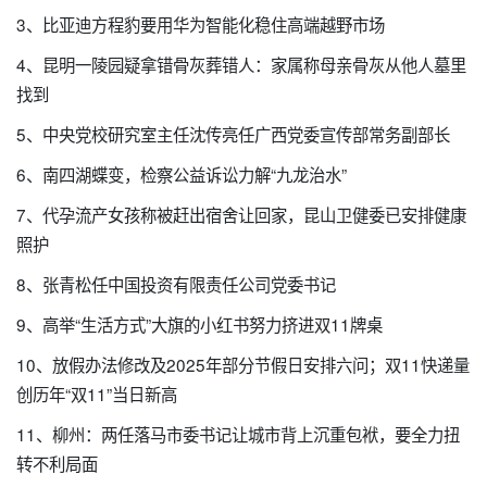
3、比亚迪方程豹要用华为智能化稳住高端越野市场
4、昆明一陵园疑拿错骨灰葬错人：家属称母亲骨灰从他人墓里
找到
5、中央党校研究室主任沈传亮任广西党委宣传部常务副部长
6、南四湖蝶变，检察公益诉讼力解“九龙治水”
7、代孕流产女孩称被赶出宿舍让回家，昆山卫健委已安排健康
照护
8、张青松任中国投资有限责任公司党委书记
9、高举“生活方式”大旗的小红书努力挤进双11牌桌
10、放假办法修改及2025年部分节假日安排六问；双11快递量
创历年“双11”当日新高
11、柳州：两任落马市委书记让城市背上沉重包袱，要全力扭
转不利局面