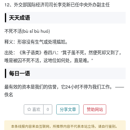
12、外交部国际经济司司长李克新已任中央外办副主任
天天成语
不死不活(bù sǐ bù huó)
释义：形容没有生气或处境尴尬。
出处：《朱子语类》卷四八：“箕子虽不死，然便死却又到了，
唯是被囚不死不活，这地位如何处，直是难。”
每日一语
最有效的资本是我们的信誉，它24小时不停为我们工作。 ——
佚名
喜欢
0
分享文章
赞助网站
本条线报内容来自互联网，所推荐内容不代表本站立场，请自行鉴别。