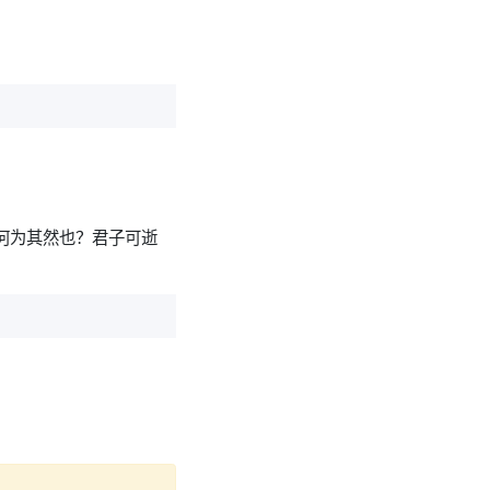
。
‘何为其然也？君子可逝