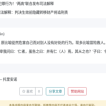
犯罪行为！“两高”联合发布司法解释
案司法解释：判决生效前隐藏转移财产将追刑责
én)
。原比喻徒然危害自己而对别人没有好处的行为。现多比喻冒险救人
“宰我问曰：‘仁者，虽告之曰：井有仁（人）焉，其从之也？’子曰：
— 托里安诺
喜欢
0
分享文章
赞助网站
本条线报内容来自互联网，所推荐内容不代表本站立场，请自行鉴别。