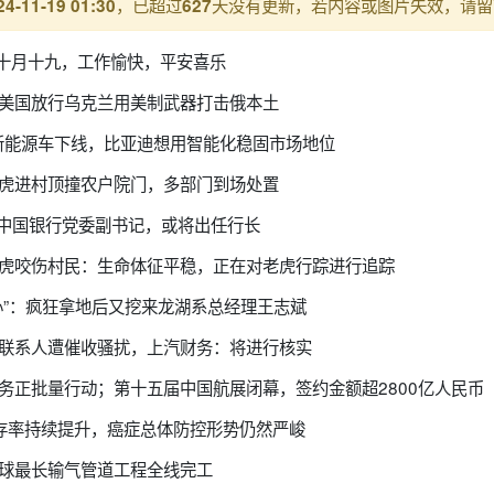
，已超过
天没有更新，若内容或图片失效，请留
24-11-19 01:30
627
历十月十九，工作愉快，平安喜乐
？美国放行乌克兰用美制武器打击俄本土
辆新能源车下线，比亚迪想用智能化稳固市场地位
老虎进村顶撞农户院门，多部门到场处置
辉任中国银行党委副书记，或将出任行长
老虎咬伤村民：生命体征平稳，正在对老虎行踪进行追踪
心”：疯狂拿地后又挖来龙湖系总经理王志斌
为联系人遭催收骚扰，上汽财务：将进行核实
务正批量行动；第十五届中国航展闭幕，签约金额超2800亿人民币
存率持续提升，癌症总体防控形势仍然严峻
，全球最长输气管道工程全线完工