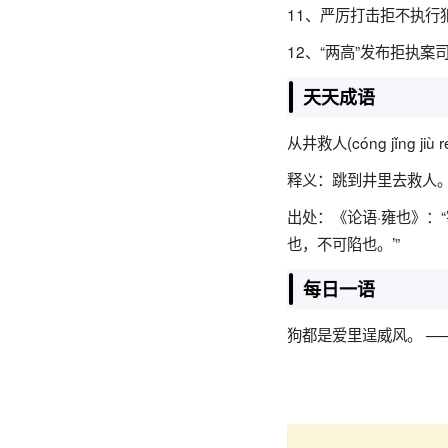
11、严厉打击拒不执行
12、“两高”发布拒执
天天成语
从井救人(cóng jǐng jiù r
释义：跳到井里去救人
出处：《论语·雍也》：
也，不可陷也。’”
每日一语
狗都是爱里逞威风。 —