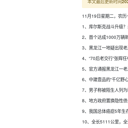
本文最后更新时间
20
11月19日星期二，农
1、库尔斯克战斗升级
2、首个达成1000万
3、黑龙江一地疑出现
4、“70后老交行”张
5、官方通报黑龙江一
6、中建壹品的“千亿野
7、男子称被陌生人列
8、地方政府置换隐性债
9、我国总体癌症5年生
10、全长5111公里