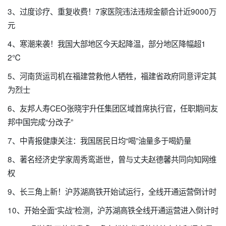
3、过度诊疗、重复收费！7家医院违法违规金额合计近9000万
元
4、寒潮来袭！我国大部地区今天起降温，部分地区降幅超1
2℃
5、河南货运司机在福建营救他人牺牲，福建省政府同意评定其
为烈士
6、友邦人寿CEO张晓宇升任集团区域首席执行官，任职期间友
邦中国完成“分改子”
7、中青报健康关注：我国居民日均“喝”油量多于喝奶量
8、著名经济史学家周秀鸾逝世，曾与丈夫赵德馨共同向知网维
权
9、长三角上新！沪苏湖高铁开始试运行，全线开通运营倒计时
10、开始全面“实战”检测，沪苏湖高铁全线开通运营进入倒计时