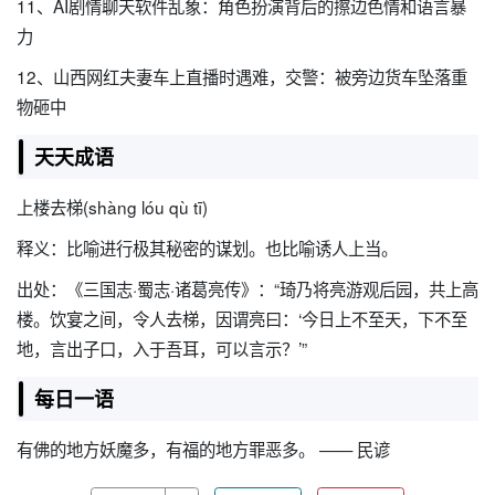
11、AI剧情聊天软件乱象：角色扮演背后的擦边色情和语言暴
力
12、山西网红夫妻车上直播时遇难，交警：被旁边货车坠落重
物砸中
天天成语
上楼去梯(shàng lóu qù tī)
释义：比喻进行极其秘密的谋划。也比喻诱人上当。
出处：《三国志·蜀志·诸葛亮传》：“琦乃将亮游观后园，共上高
楼。饮宴之间，令人去梯，因谓亮曰：‘今日上不至天，下不至
地，言出子口，入于吾耳，可以言示？’”
每日一语
有佛的地方妖魔多，有福的地方罪恶多。 —— 民谚