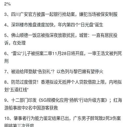
2%
3、四川广安官方披露一起银行抢劫案，嫌犯当场被保安制服
4、深圳楼市推盘速度加快，年内第四个“日光盘”诞生
5、佛山顺德一饭店被指深夜放歌扰民，城管：一直有居民投
诉，在处理
6、“雷公”儿子被拐案二审11月28日将开庭，一审王浩文被判死
刑
7、被迫给拜登献“告别礼”？以色列与黎巴嫩有望停火
8、防范过度借贷！香港拟设无抵押个人贷款借款上限，内地拟
划“五道红线”
9、十二部门印发《5G规模化应用“扬帆”行动升级方案》；红海
游船事故中2名中国游客获救
10、肇事者行为能力鉴定结果已出，广东男子醉驾致2死3伤案
明将第三次开庭