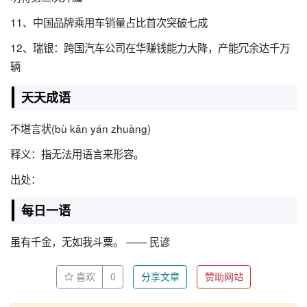
11、中国品牌乘用车销量占比首次突破七成
12、瑞银：跨国汽车公司在华赚钱能力大降，产能冗余达千万
辆
天天成语
不堪言状(bù kān yán zhuàng)
释义：指无法用语言来形容。
出处：
每日一语
虽有千金，无如我斗粟。 —— 民谚
喜欢
0
分享文章
赞助网站