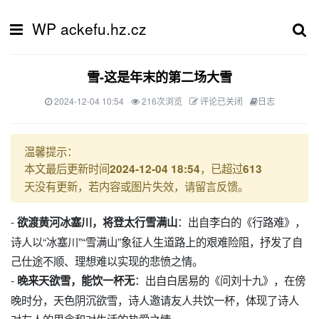
WP ackefu.hz.cz
雪-这是年末的第二场大雪
2024-12-04 10:54
216次浏览
评论已关闭
日志
温馨提示：
本文最后更新时间
，已超过
2024-12-04 18:54
613
天没有更新，若内容或图片失效，请留言反馈。
-
：出自李白的《行路难》，
欲渡黄河冰塞川，将登太行雪满山
诗人以“冰塞川”“雪满山”象征人生道路上的艰难险阻，抒发了自
己仕途不顺、理想难以实现的悲愤之情。
-
：出自白居易的《问刘十九》，在傍
晚来天欲雪，能饮一杯无
晚时分，天色阴沉欲雪，诗人邀请友人共饮一杯，体现了诗人