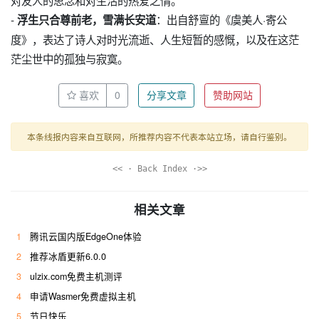
对友人的思念和对生活的热爱之情。
-
：出自舒亶的《虞美人·寄公
浮生只合尊前老，雪满长安道
度》，表达了诗人对时光流逝、人生短暂的感慨，以及在这茫
茫尘世中的孤独与寂寞。
喜欢
0
分享文章
赞助网站
本条线报内容来自互联网，所推荐内容不代表本站立场，请自行鉴别。
<< · Back Index ·>>
相关文章
1
腾讯云国内版EdgeOne体验
2
推荐冰盾更新6.0.0
3
ulzix.com免费主机测评
4
申请Wasmer免费虚拟主机
5
节日快乐