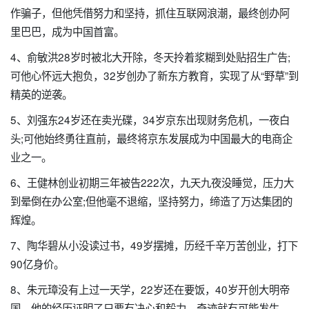
作骗子，但他凭借努力和坚持，抓住互联网浪潮，最终创办阿
里巴巴，成为中国首富。
4、俞敏洪28岁时被北大开除，冬天拎着浆糊到处贴招生广告;
可他心怀远大抱负，32岁创办了新东方教育，实现了从“野草”到
精英的逆袭。
5、刘强东24岁还在卖光碟，34岁京东出现财务危机，一夜白
头;可他始终勇往直前，最终将京东发展成为中国最大的电商企
业之一。
6、王健林创业初期三年被告222次，九天九夜没睡觉，压力大
到晕倒在办公室;但他毫不退缩，坚持努力，缔造了万达集团的
辉煌。
7、陶华碧从小没读过书，49岁摆摊，历经千辛万苦创业，打下
90亿身价。
8、朱元璋没有上过一天学，22岁还在要饭，40岁开创大明帝
国，他的经历证明了只要有决心和毅力，奇迹就有可能发生。