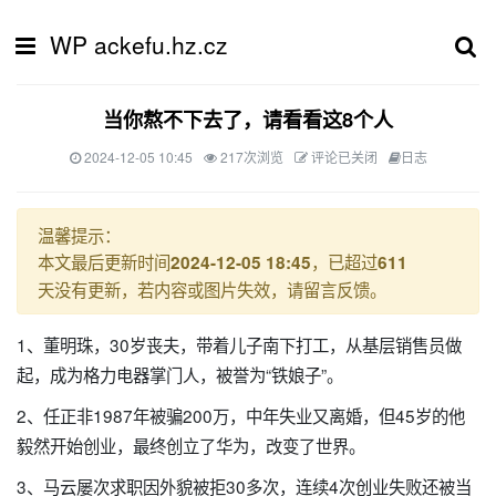
WP ackefu.hz.cz
当你熬不下去了，请看看这8个人
2024-12-05 10:45
217次浏览
评论已关闭
日志
温馨提示：
本文最后更新时间
，已超过
2024-12-05 18:45
611
天没有更新，若内容或图片失效，请留言反馈。
1、董明珠，30岁丧夫，带着儿子南下打工，从基层销售员做
起，成为格力电器掌门人，被誉为“铁娘子”。
2、任正非1987年被骗200万，中年失业又离婚，但45岁的他
毅然开始创业，最终创立了华为，改变了世界。
3、马云屡次求职因外貌被拒30多次，连续4次创业失败还被当