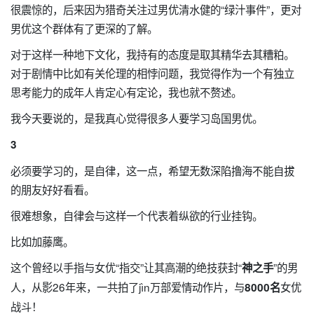
很震惊的，后来因为猎奇关注过男优清水健的“绿汁事件”，更对
男优这个群体有了更深的了解。
对于这样一种地下文化，我持有的态度是取其精华去其糟粕。
对于剧情中比如有关伦理的相悖问题，我觉得作为一个有独立
思考能力的成年人肯定心有定论，我也就不赘述。
我今天要说的，是我真心觉得很多人要学习岛国男优。
3
必须要学习的，是自律，这一点，希望无数深陷撸海不能自拔
的朋友好好看看。
很难想象，自律会与这样一个代表着纵欲的行业挂钩。
比如加藤鹰。
这个曾经以手指与女优“指交”让其高潮的绝技获封“
”的男
神之手
人，从影26年来，一共拍了jìn万部爱情动作片，与
女优
8000名
战斗！