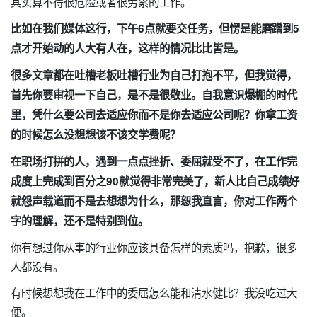
其实算不得很危险或者很劳累的工作。
比如在我们媒体这行，下午6点就要交任务，但愣是能磨蹭到5
点才开始动的人大有人在，这样的情况比比皆是。
很多文章都在吐槽老板吐槽行业为自己打抱不平，但我觉得，
首先你要审视一下自己，是不是很敬业。自我意识爆棚的时代
里，凭什么要公司去适应你而不是你去适应公司呢？你拿工资
的时候怎么没想想该不该交学费呢？
在职场打拼的人，遇到一点点挫折、委屈就受不了，在工作完
成度上完成到百分之90就觉得非常完美了，新人比自己成绩好
就怨声载道而不是去想想为什么，那恕我直言，你对工作两个
字的理解，还不是特别到位。
你有想过你从事的行业你应该具备怎样的素质吗，抱歉，很多
人都没有。
有时候想想我在工作中的委屈怎么能和清水健比？我没吃过大
便。