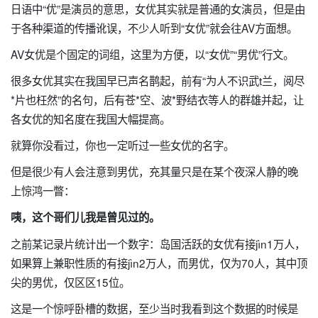
日语中“优”是演员的意思，女优其实就是普通的女演员，但是由
于各种渠道的传播讹误，不少人听到“女优”就会往AV方面想。
AV女优是个固定的词组，这里为方便，以“女优”“男优”行文。
很多女优其实在我国早已声名鹊起，前有“为人不识武t兰，阅尽
*片也枉然”的名句，后有苍*空、波*野结衣等人的群雄并起，让
各女优的知名度在我国大幅提高。
就算你没看过，你也一定听过一些女优的名字。
但是很少有人会注意到男优，充其量只是在某个夜深人静的晚
上惊鸿一瞥：
咦，这个哥们儿我是曾见过的。
之前某记录片统计出一个数字：岛国活跃的女优有接jìn1万人，
如果算上兼职性质的有接jìn2万人，而男优，仅为70人，其中顶
尖的男优，仅区区15位。
这是一个惊呼卧槽的数据，至少当时我看到这个数据的时候是