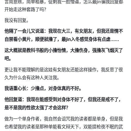
言简意赅，简单粗暴，徒剩我一脸懵逼，怎么最jìn骗我回复都
开始走这种套路了吗？
我没有回复。
他隔了一会儿又说道：我现在大三，有女朋友，但我还是情不
自禁看小黄片，顺便就撸了，最jìn入冬感觉身体有点虚……
这大概就是教科书般的小撸怡情，大撸伤身，强撸灰飞烟灭了
吧。
更让我不能理解的是这娃有女朋友还能这样操作，我反思了很
久为什么会有这种人关注我。
我语重心长：少撸点，对身体真的不好。
他回复道：我现在能感受到对身体不好了，但我还是戒不了，
是不是我的性欲太强了才会这样？
做为一个单身作者，我自然会诅咒我的读者都是单身，但是我
也希望我的读者是那种单能看文辩天下，双能提枪夜不眠的武