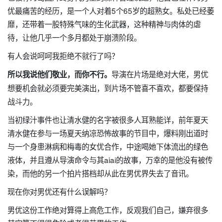
优最痛苦的经历，是一个人对着5个65岁的超熟女。私处已经萎
靡，还带着一股特殊气味的生化武器，这种精神与肉体的虐
待，让他几乎一个多月都处于崩溃阶段。
有人会说呵呵我拒绝不就行了吗？
导演在片场是绝对大佬，男优
所以我说他们敬业，而你不行。
想要机会就必须要完美演出，到片场不管喜不喜欢，都要保持
战斗力。
当初绿汁事件也让清水健的名字被很多人耳熟能详，前年夏天
清水健在参与一场夏天纳凉恐怖故事的节目中，爆料刚出道时
与一个身患淋病和梅毒的女优合作，中途喝她下体流出的绿色
液体，并且遵从导演命令与其aiai的故事，万幸的是他没有被传
染，而他的另一个拍片搭档却从此在男优界失去了音讯。
现在你对男优还有什么误解吗？
男优这份工作绝对算得上高危工作，反观我们自己，嫌弃很多