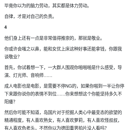
毕竟你以为的脑力劳动，其实都是体力劳动。
自律，才是对自己的负责。
4
他们身上还有一点是非常值得推崇的，那就是敬业。
你或许会嗤之以鼻，能和女优上床这种好事还能拿钱，你跟我
谈敬业？
首先，你试着想一下，一大群人围观你啪啪啪是什么感受，导
演、灯光师、音响师……
成人电影也是电影，是需要不停NG的，如果你啪到一半让你停
下来跟你说你的表情不到位……你来想想这个你能坚持多久不
阳痿？
然后你可能不知道，岛国片对于挖掘人类心中最变态的欲望的
精通程度，有人喜欢熟女，有人喜欢萝莉，有人喜欢怪叔叔，
有人喜欢色老头，不然你以为德田重男拍片没人看吗？