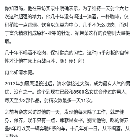
你知道吗，他在采访实录中明确表示，为了维持一天射个六七
次这种超强的精力，他几十年没有喝过一滴酒，一杯咖啡，仅
稍稍抽一点香烟。饮食以鱼类为中心，几乎不怎么吃肉，而对
于富含精液构成原料-亚铅的牡蛎、裙带菜这样的食物则大量摄
取。
几十年不喝酒不吃肉，保持健康的习性，这种jìn乎刻板的自律
性才让他在床上百战百胜，随！便！射！
再比如清水健。
2013年加藤鹰退役过后，清水健接过大旗，成为最有人气的男
优，没有之一。这个到现在已经和
女优合作过的男人，
8500名
每天至少2部作品，射精次数最多一天
次。
11
之前有杂志采访过他的一天，发现他每天除了工作，就是健
身，保养，娱乐只有一点，那就是看书，别无他物。吃的保养
品5年可以买一辆奔驰E系的车，十几年如一日，从不喝酒，从
不熬夜。