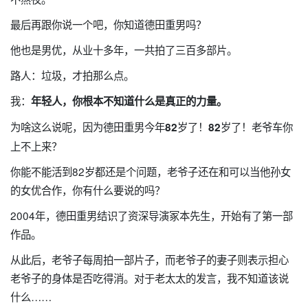
最后再跟你说一个吧，你知道德田重男吗？
他也是男优，从业十多年，一共拍了三百多部片。
路人：垃圾，才拍那么点。
我：
年轻人，你根本不知道什么是真正的力量。
为啥这么说呢，因为德田重男今年
岁了！
岁了！老爷车你
82
82
上不上来？
你能不能活到82岁都还是个问题，老爷子还在和可以当他孙女
的女优合作，你有什么要说的吗？
2004年，德田重男结识了资深导演冢本先生，开始有了第一部
作品。
从此后，老爷子每周拍一部片子，而老爷子的妻子则表示担心
老爷子的身体是否吃得消。对于老太太的发言，我不知道该说
什么……