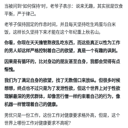
当被问到“如何保持”时，老爷子表示：说来无趣，其实就是饮食
平衡，严于律己。
老爷子保持固定的作息时间，并且每天坚持吃生鸡蛋与白米
饭，这样长久坚持下来才能在这个年纪重上秋名山。
你看，你现在天天撸管熬夜乱吃东西，而这些真正以性为工作
的男人却这样严格控制着自己的欲望，真是一个有趣的讽刺。
因果是有循环的，比对身边的朋友甚至自身，我都会觉得有点
惭愧。
我们为了满足自身的欲望，找了无数借口来放纵。但很多时候
想想，终点也不过只是为了发泄性欲，但这个世界上对于性欲
理解最深的男优群体，却像苦行僧一样约束着自己的行为，像
机器一样管理着自己的健康。
男优只是一份工作，这份工作对健康要求格外高，但是，这个
世界上哪份工作对健康要求不高呢？