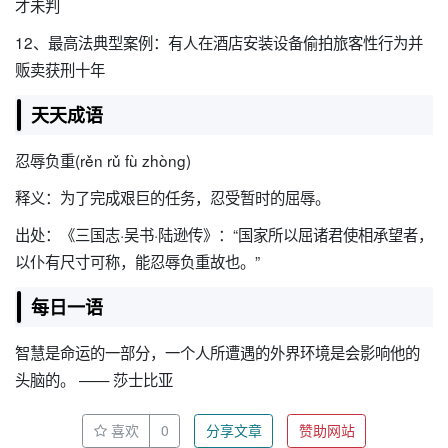
才未判
12、最高法典型案例：有人在酒店安装设备偷拍旅客性行为并
贩卖获刑十年
天天成语
忍辱负重(rěn rǔ fù zhòng)
释义：为了完成艰巨的任务，忍受暂时的屈辱。
出处：《三国志·吴书·陆逊传》：“国家所以屈诸君使相承望者，
以仆有尺寸可称，能忍辱负重故也。”
每日一语
智慧是命运的一部分，一个人所遭遇的外界环境是会影响他的
头脑的。 —— 莎士比亚
喜欢
0
分享文章
赞助网站