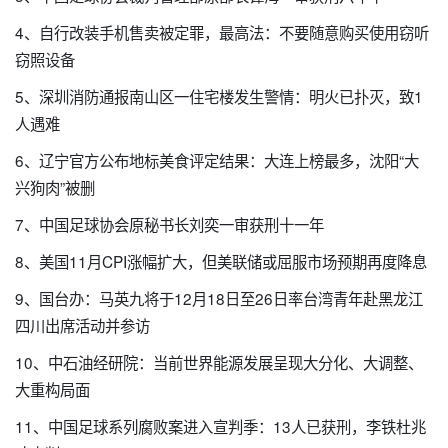
4、自行改装手机售卖被定罪，最高法：不要随意购买使用窃听
窃照设备
5、深圳消防通报南山区一住宅楼发生警情：明火已扑灭，致1
人遇难
6、辽宁官方公布地标美食评定结果：大连上榜最多，沈阳“大
兴狗肉”被删
7、中国足球协会原秘书长刘奕一审获刑十一年
8、美国11月CPI涨幅扩大，但美联储或屈服市场预期再度降息
9、国台办：马英九将于12月18日至26日率台湾青年赴黑龙江
四川出席活动并参访
10、中石油经研院：当前世界能源发展呈现大分化、大调整、
大重构局面
11、中国足球系列腐败案进入宣判季：13人已获刑，李铁杜兆