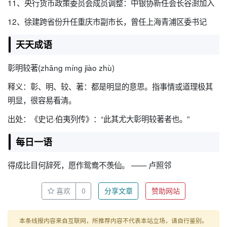
11、央行货币政策委员会成员调整：中银协新任会长谷澍加入
12、徐建跨省份升任重庆市副市长，曾任上海青浦区委书记
天天成语
彰明较著(zhāng míng jiào zhù)
释义：彰、明、较、著：都是明显的意思。指事情或道理极其
明显，很容易看清。
出处：《史记·伯夷列传》：“此其尤大彰明较著者也。”
每日一语
得成比目何辞死，愿作鸳鸯不羡仙。 —— 卢照邻
喜欢
0
分享文章
赞助网站
本条线报内容来自互联网，所推荐内容不代表本站立场，请自行鉴别。