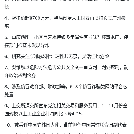
长
4、起拍价超8700万元，韩后创始人王国安再度拍卖其广州豪
宅
5、重庆酉阳一小区自来水持续多年浑浊有异味？涉事水厂：疾
控部门检查未发现异常
6、研究关注“通勤婚姻”：理性却无奈，灵活但也危险
7、樊维秋以危险方法危害公共安全案一审宣判：判处死刑，剥
夺政治权利终身
8、涉及仿冒教育部、财政部等，518个仿冒诈骗类网站平台被
处置
9、上交所深交所宣布减免相关交易和服务费用；1—11月份全
国规模以上工业企业利润同比下降4.7%
10、戴兵任中国驻韩国大使，此前担任中国常驻联合国副代表