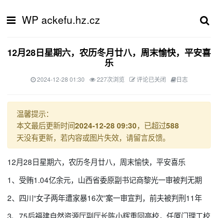
WP ackefu.hz.cz
12月28日星期六，农历冬月廿八，周末愉快，平安喜
乐
2024-12-28 01:30
227次浏览
评论已关闭
日志
温馨提示：
本文最后更新时间
，已超过
2024-12-28 09:30
588
天没有更新，若内容或图片失效，请留言反馈。
12月28日星期六，农历冬月廿八，周末愉快，平安喜乐
1、受贿1.04亿余元，山西省委原副书记商黎光一审被判无期
2、四川“女子两年遭家暴16次”案一审宣判，前夫被判刑11年
3、75后福建自然资源厅副厅长陈小辉重回高校，任厦门理工校