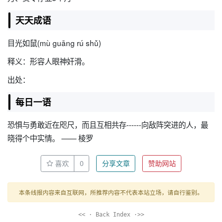
天天成语
目光如鼠(mù guāng rú shǔ)
释义：形容人眼神奸滑。
出处：
每日一语
恐惧与勇敢近在咫尺，而且互相共存------向敌阵突进的人，最
晓得个中实情。 —— 棱罗
喜欢
0
分享文章
赞助网站
本条线报内容来自互联网，所推荐内容不代表本站立场，请自行鉴别。
<< · Back Index ·>>