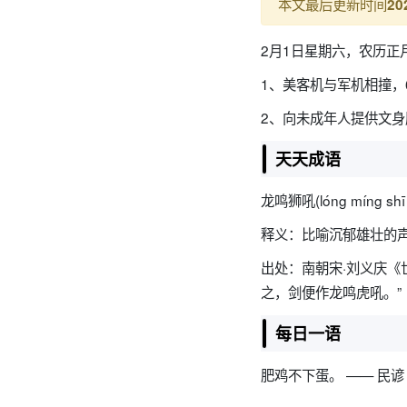
本文最后更新时间
20
2月1日星期六，农历正
1、美客机与军机相撞，
2、向未成年人提供文
天天成语
龙鸣狮吼(lóng míng shī
释义：比喻沉郁雄壮的
出处：南朝宋·刘义庆《
之，剑便作龙鸣虎吼。”
每日一语
肥鸡不下蛋。 —— 民谚