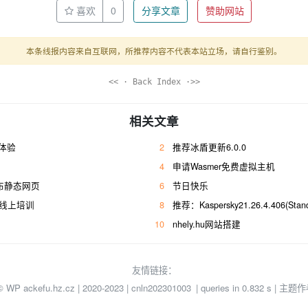
喜欢
0
分享文章
赞助网站
本条线报内容来自互联网，所推荐内容不代表本站立场，请自行鉴别。
<< · Back Index ·>>
相关文章
e体验
2
推荐冰盾更新6.0.0
4
申请Wasmer免费虚拟主机
接发布静态网页
6
节日快乐
育线上培训
8
推荐：Kaspersky21.26.4.406(Stan
10
nhely.hu网站搭建
友情链接：
© WP ackefu.hz.cz | 2020-2023 |
cnln202301003
| queries in 0.832 s | 主