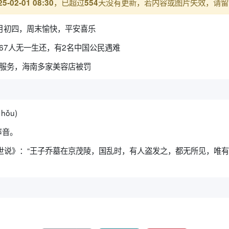
，已超过
天没有更新，若内容或图片失效，请留
25-02-01 08:30
554
月初四，周末愉快，平安喜乐
67人无一生还，有2名中国公民遇难
身服务，海南多家美容店被罚
 hǒu)
声音。
世说》：“王子乔墓在京茂陵，国乱时，有人盗发之，都无所见，唯