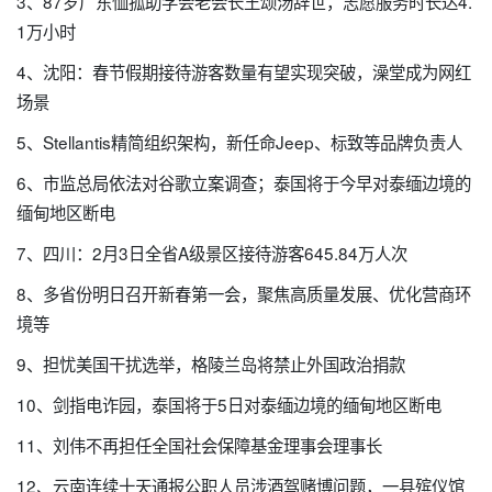
3、87岁广东恤孤助学会老会长王颂汤辞世，志愿服务时长达4.
1万小时
4、沈阳：春节假期接待游客数量有望实现突破，澡堂成为网红
场景
5、Stellantis精简组织架构，新任命Jeep、标致等品牌负责人
6、市监总局依法对谷歌立案调查；泰国将于今早对泰缅边境的
缅甸地区断电
7、四川：2月3日全省A级景区接待游客645.84万人次
8、多省份明日召开新春第一会，聚焦高质量发展、优化营商环
境等
9、担忧美国干扰选举，格陵兰岛将禁止外国政治捐款
10、剑指电诈园，泰国将于5日对泰缅边境的缅甸地区断电
11、刘伟不再担任全国社会保障基金理事会理事长
12、云南连续十天通报公职人员涉酒驾赌博问题，一县殡仪馆