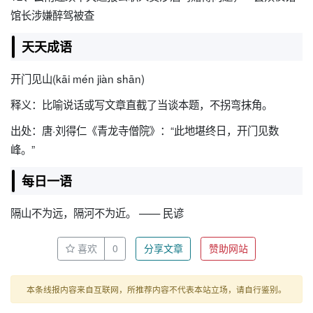
馆长涉嫌醉驾被查
天天成语
开门见山(kāi mén jiàn shān)
释义：比喻说话或写文章直截了当谈本题，不拐弯抹角。
出处：唐·刘得仁《青龙寺僧院》：“此地堪终日，开门见数
峰。”
每日一语
隔山不为远，隔河不为近。 —— 民谚
喜欢
0
分享文章
赞助网站
本条线报内容来自互联网，所推荐内容不代表本站立场，请自行鉴别。