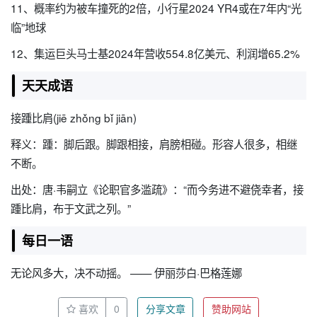
11、概率约为被车撞死的2倍，小行星2024 YR4或在7年内“光
临”地球
12、集运巨头马士基2024年营收554.8亿美元、利润增65.2%
天天成语
接踵比肩(jiē zhǒng bǐ jiān)
释义：踵：脚后跟。脚跟相接，肩膀相碰。形容人很多，相继
不断。
出处：唐·韦嗣立《论职官多滥疏》：“而今务进不避侥幸者，接
踵比肩，布于文武之列。”
每日一语
无论风多大，决不动摇。 —— 伊丽莎白·巴格莲娜
喜欢
0
分享文章
赞助网站