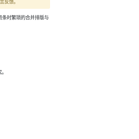
言反馈。
工资条时繁琐的合并排版与
究。