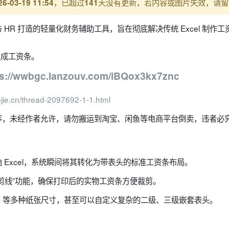
，已超过
天没有更新，若内容或图片失效，请留
26-03-19 11:54
141
 HR 打造的轻量化财务辅助工具，旨在彻底解决传统 Excel 制作
键生成工资条。
ps://wwbgc.lanzouv.com/iBQox3kx7znc
jie.cn/thread-2097692-1-1.html
序，未经作者允许，请勿搬运到淘宝、闲鱼等电商平台倒卖，违者必
 Excel，系统瞬间将其转化为带表头的标准工资条布局。
剪线”功能，确保打印后的实物工资条方便裁剪。
A5 等多种纸张尺寸，甚至可以自定义复杂的二级、三级嵌套表头。