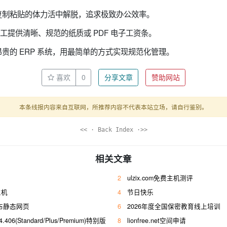
复制粘贴的体力活中解脱，追求极致办公效率。
工提供清晰、规范的纸质或 PDF 电子工资条。
贵的 ERP 系统，用最简单的方式实现规范化管理。
喜欢
0
分享文章
赞助网站
本条线报内容来自互联网，所推荐内容不代表本站立场，请自行鉴别。
<< · Back Index ·>>
相关文章
2
ulzix.com免费主机测评
主机
4
节日快乐
接发布静态网页
6
2026年度全国保密教育线上培训
.406(Standard/Plus/Premium)特别版
8
lionfree.net空间申请