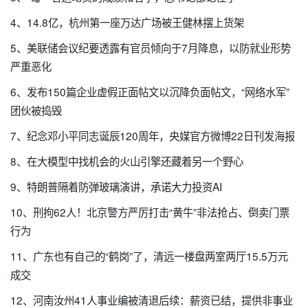
4、14.8亿，杭州第一座万达广场被王健林摆上货架
5、美联储会议纪要透露有官员倾向于7月降息，以防就业形势
严重恶化
6、发布150篇企业虚假正面帖文以沉降负面帖文，“网络水军”
团伙被捣毁
7、纪念邓小平同志诞辰120周年，央媒官方微博22日刊发海报
8、在大模型中找机会的火山引擎还藏着另一个野心
9、特朗普隔着防弹玻璃演讲，承诺大力投资AI
10、刑拘62人！北京警方严厉打击“黄牛”非法抢占、倒卖门票
行为
11、广东也有自己的“鹤岗”了，清远一楼盘两室两厅15.5万元
成交
12、河南汝州41人事业编被清退后续：薪资已结，提供非事业