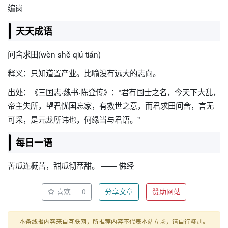
编岗
天天成语
问舍求田(wèn shě qiú tián)
释义：只知道置产业。比喻没有远大的志向。
出处：《三国志·魏书·陈登传》：“君有国士之名，今天下大乱，
帝主失所，望君忧国忘家，有救世之意，而君求田问舍，言无
可采，是元龙所讳也，何缘当与君语。”
每日一语
苦瓜连概苦，甜瓜彻蒂甜。 —— 佛经
喜欢
0
分享文章
赞助网站
本条线报内容来自互联网，所推荐内容不代表本站立场，请自行鉴别。