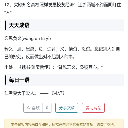
12、欠缺知名高校照样发展校友经济：江浙两城不约而同盯住
“人”
天天成语
忘恩负义(wàng ēn fù yì)
释义：恩：恩惠；负：违背；义：情谊，恩谊。忘记别人对自
己的好处，反而做出对不起别人的事。
出处：《魏书·萧宝夤传》：“背恩忘义，枭獍其心。”
每日一语
仁者莫大于爱人。 —— 《礼记》
喜欢
0
分享文章
赞助网站
本条线报内容来自互联网，所推荐内容不代表本站立场，请自行鉴别。