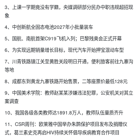
3、上课一学期竟没有学籍，央媒调研部分民办中职违规超招现
象
4、中创新航全固态电池2027年小批量装车
5、国航、南航首架C919飞机入列；巴黎残奥会正式开幕
6、为实现远期销量增长目标，现代汽车开始押宝混动车型
7、川青铁路镇江关至黄胜关段明日开通，便利旅客前往九寨沟
等地
8、成都东到黄龙九寨铁路开始售票，二等座票价最低128元
9、中国美术学院：教师赵某某涉嫌违法犯罪，公安机关对其立
案调查
10、我国各级各类教师达1891.8万人，教师队伍量质齐升
11、CSR周刊：欧莱雅中国举办朱鹮保护项目发布及捐赠仪
式，葛兰素史克再启HIV持续关怀倡导疾病教育合作项目