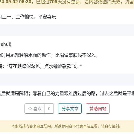
，已超过
天没有更新，若内容或图片失效，请留
24-09-02 06:30
705
月三十，工作愉快，平安喜乐
shuǐ)
行时用尾部轻触水面的动作。比喻做事肤浅不深入。
诗：“穿花蛱蝶深深见，点水蜻蜓款款飞。”
去后就满是障碍；靠着自己的力量艰难度过后的路，过去之后就是平坦
喜欢
0
分享文章
赞助网站
本条线报内容来自互联网，所推荐内容不代表本站立场，请自行鉴别。