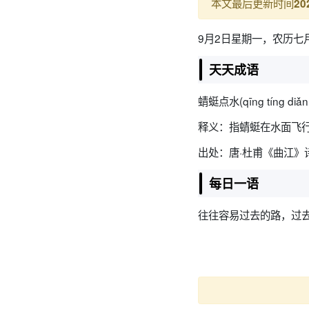
本文最后更新时间
20
9月2日星期一，农历七
天天成语
蜻蜓点水(qīng tíng diǎn 
释义：指蜻蜓在水面飞
出处：唐·杜甫《曲江》
每日一语
往往容易过去的路，过