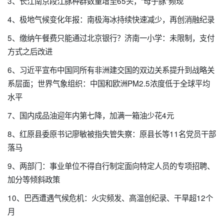
3、长江南京段江豚种群数量增至65头，“母子豚”频现
4、极地气候变化年报：南极海冰持续快速减少，再创消融纪录
5、缴纳午餐费只能通过北京银行？济南一小学：未限制，支付
方式之后改进
6、习近平宣布中国同所有非洲建交国的双边关系提升到战略关
系层面；世界气象组织：中国和欧洲PM2.5浓度低于全球平均
水平
7、国内成品油迎年内第七降，加满一箱油少花4元
8、红原县委原书记廖敏被指失管失察：原县长等11名党员干部
落马
9、两部门：事业单位不得自行制定面向特定人员的专项招聘、
加分等倾斜政策
10、巴西遭遇气候危机：火灾频发、高温创纪录、干旱超12个
月