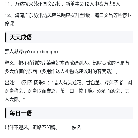
11、万达拉来苏州国资战投，新董事会12人中资方占8人
12、海南广东防汛防风应急响应提升至I级，海口文昌等地停业
停课
天天成语
野人献芹(yě rén xiàn qín)
释义：把不值钱的芹菜当好东西献给别人。比喻贡献的不是有
多大价值的东西（多用作送人礼物或建议时的客套话）。
出处：《列子·杨朱》：“昔人有美戎菽、甘台茎、芹萍子者，对
乡豪称之，乡豪取而尝之，蜇于口，惨于腹。众哂而怨之，其
人大惭。”
每日一语
出汗不迎风，走路不凹胸。 —— 佚名