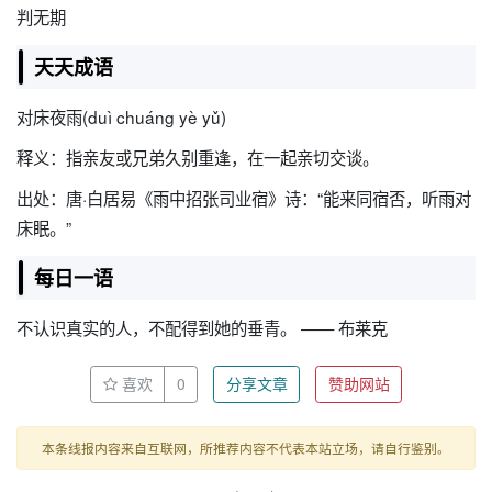
判无期
天天成语
对床夜雨(duì chuáng yè yǔ)
释义：指亲友或兄弟久别重逢，在一起亲切交谈。
出处：唐·白居易《雨中招张司业宿》诗：“能来同宿否，听雨对
床眠。”
每日一语
不认识真实的人，不配得到她的垂青。 —— 布莱克
喜欢
0
分享文章
赞助网站
本条线报内容来自互联网，所推荐内容不代表本站立场，请自行鉴别。