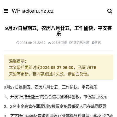
WP ackefu.hz.cz
9月27日星期五，农历八月廿五，工作愉快，平安喜
乐
2024-09-26 22:30
205次浏览
评论已关闭
日志
温馨提示：
本文最后更新时间
，已超过
2024-09-27 06:30
679
天没有更新，若内容或图片失效，请留言反馈。
9月27日星期五，农历八月廿五，工作愉快，平安喜乐
1、开发“扫描全能王”的合合信息登陆科创板，市值超百亿元
2、2名中企高管在菲遭绑架撕票案犯罪嫌疑人已在韩国落网
3、齐齐哈尔中学体育馆坍塌致11死事件处理进展：学校书记被