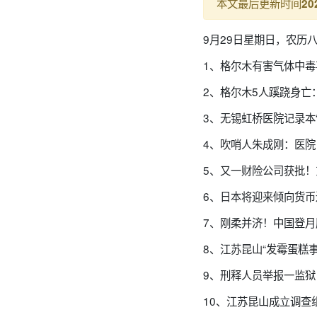
本文最后更新时间
20
9月29日星期日，农历
1、格尔木有害气体中毒
2、格尔木5人蹊跷身亡
3、无锡虹桥医院记录本
4、吹哨人朱成刚：医
5、又一财险公司获批
6、日本将迎来倾向货币
7、刚柔并济！中国登
8、江苏昆山“发霉蛋糕
9、刑释人员举报一监
10、江苏昆山成立调查