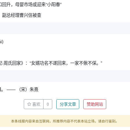
口回升，母婴市场或迎来“小阳春”
、副总经理曹兴信被查
i)
记·周氏回家》：“女婿功名不遂回来，一家不偢不倸。”
。 —— （宋）朱熹
喜欢
0
分享文章
赞助网站
本条线报内容来自互联网，所推荐内容不代表本站立场，请自行鉴别。