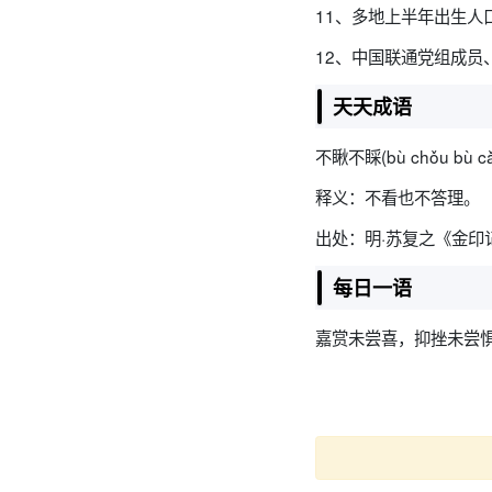
11、多地上半年出生人
12、中国联通党组成员
天天成语
不瞅不睬(bù chǒu bù cǎ
释义：不看也不答理。
出处：明·苏复之《金印
每日一语
嘉赏未尝喜，抑挫未尝惧