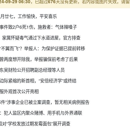
，已超过
天没有更新，若内容或图片失效，请留
24-09-29 06:30
676
八月廿七，工作愉快，平安喜乐
事件致2户6死1伤，施救者：气体辣嗓子
：家属怀疑毒气通过下水道进屋，官方排查
“不翼而飞”？举报人：为保护证据已提前转移
院曾两度想开除我，举报骗保前考虑了后果
！东吴财险公开招聘副总经理等人员
边际紧缩的新首相，“安倍经济学”或终结
月服外观首次公开亮相
事件”涉事企业已被立案调查，暂无相关病例报告
狱：犯人监区内聚众赌博、用手机与外界通联
组对“学校发放过期发霉面包”展开调查