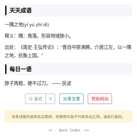
天天成语
一隅之地(yī yú zhī dì)
释义：隅：角落。形容地域狭小。
出处：《南史·王弘传论》：“晋自中原沸腾，介居江左，以一隅
之地，抗衡上国。”
每日一语
脖子再粗，硬不过刀。 —— 民谚
喜欢
0
分享文章
赞助网站
本条线报内容来自互联网，所推荐内容不代表本站立场，请自行鉴别。
<< · Back Index ·>>