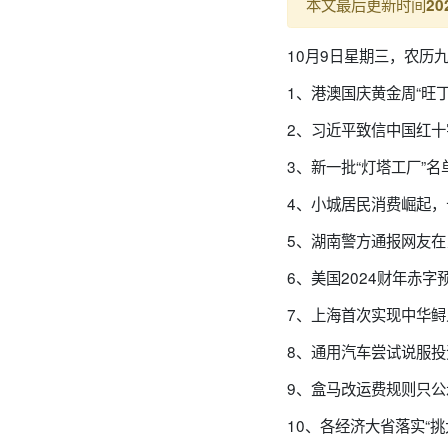
本文最后更新时间
20
10月9日星期三，农历
1、港澳国庆黄金周“旺
2、习近平致信中国红
3、新一批“灯塔工厂”
4、小城居民消费崛起
5、湖南警方通报网友
6、美国2024财年赤
7、上海首次实现中华鲟
8、通用汽车尝试说服投
9、盒马改运费规则只公
10、各经济大省落实“