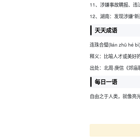
11、涉嫌事故瞒报、违
12、湖南：发现涉嫌“新
天天成语
连珠合璧(lián zhū hé bì
释义：比喻人才或美好
出处：北周·庚信《郊庙
每日一语
自由之于人类，就像亮光