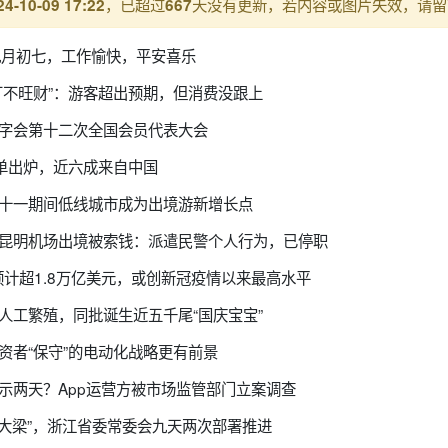
，已超过
天没有更新，若内容或图片失效，请留
24-10-09 17:22
667
九月初七，工作愉快，平安喜乐
丁不旺财”：游客超出预期，但消费没跟上
十字会第十二次全国会员代表大会
名单出炉，近六成来自中国
，十一期间低线城市成为出境游新增长点
在昆明机场出境被索钱：派遣民警个人行为，已停职
字预计超1.8万亿美元，或创新冠疫情以来最高水平
人工繁殖，同批诞生近五千尾“国庆宝宝”
资者“保守”的电动化战略更有前景
示两天？App运营方被市场监管部门立案调查
挑大梁”，浙江省委常委会九天两次部署推进