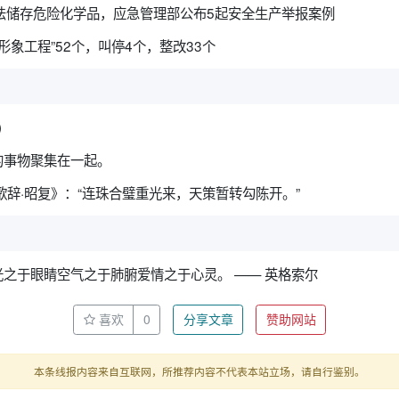
法储存危险化学品，应急管理部公布5起安全生产举报案例
形象工程”52个，叫停4个，整改33个
)
的事物聚集在一起。
歌辞·昭复》：“连珠合璧重光来，天策暂转勾陈开。”
之于眼睛空气之于肺腑爱情之于心灵。 —— 英格索尔
喜欢
0
分享文章
赞助网站
本条线报内容来自互联网，所推荐内容不代表本站立场，请自行鉴别。