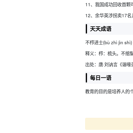
11、我国成功回收首颗
12、余华英涉拐卖17
天天成语
不栉进士(bù zhì jìn shì)
释义：栉：梳头。不绾
出处：唐·刘讷言《谐喙
每日一语
教育的目的是培养人的个