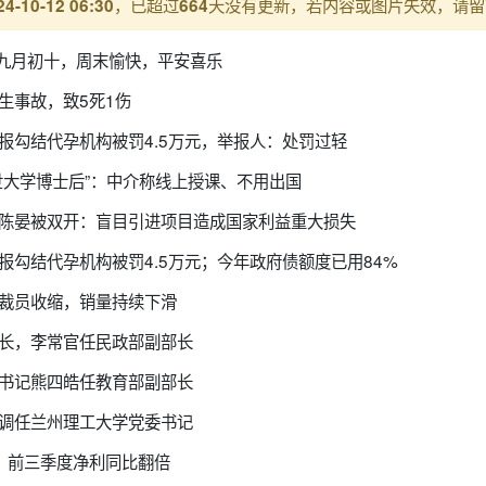
，已超过
天没有更新，若内容或图片失效，请留
24-10-12 06:30
664
历九月初十，周末愉快，平安喜乐
生事故，致5死1伤
报勾结代孕机构被罚4.5万元，举报人：处罚过轻
世大学博士后”：中介称线上授课、不用出国
席陈晏被双开：盲目引进项目造成国家利益重大损失
报勾结代孕机构被罚4.5万元；今年政府债额度已用84%
务裁员收缩，销量持续下滑
部长，李常官任民政部副部长
委书记熊四皓任教育部副部长
香调任兰州理工大学党委书记
，前三季度净利同比翻倍