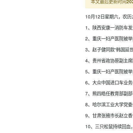
本文最后更新时间
20
10月12日星期六，农
1、陕西安康一消防车发
2、重庆一妇产医院被举
3、赵子健同款“韩国延
4、贵州省政协原副主
5、重庆一妇产医院被举
6、大众中国进口车业
7、熊四皓任教育部副
8、哈尔滨工业大学党
9、甘肃张掖市长赵立
10、三只松鼠持续回血