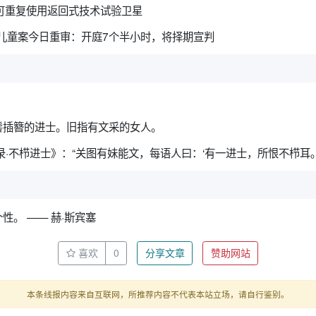
可重复使用返回式技术试验卫星
名儿童案今日重审：开庭7个半小时，将择期宣判
髻插簪的进士。旧指有文采的女人。
录·不栉进士》：“关图有妹能文，每语人曰：‘有一进士，所恨不栉耳。
性。 —— 赫·斯宾塞
喜欢
0
分享文章
赞助网站
本条线报内容来自互联网，所推荐内容不代表本站立场，请自行鉴别。