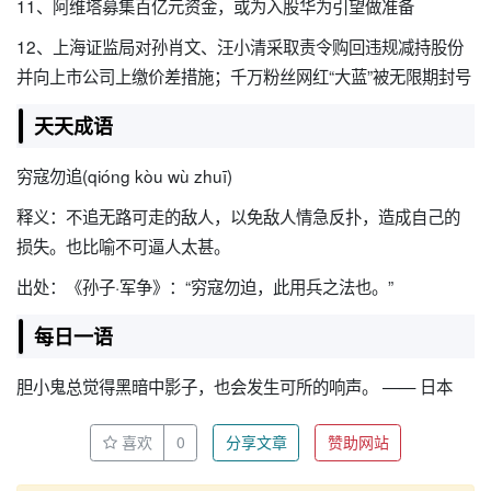
11、阿维塔募集百亿元资金，或为入股华为引望做准备
12、上海证监局对孙肖文、汪小清采取责令购回违规减持股份
并向上市公司上缴价差措施；千万粉丝网红“大蓝”被无限期封号
天天成语
穷寇勿追(qióng kòu wù zhuī)
释义：不追无路可走的敌人，以免敌人情急反扑，造成自己的
损失。也比喻不可逼人太甚。
出处：《孙子·军争》：“穷寇勿迫，此用兵之法也。”
每日一语
胆小鬼总觉得黑暗中影子，也会发生可所的响声。 —— 日本
喜欢
0
分享文章
赞助网站