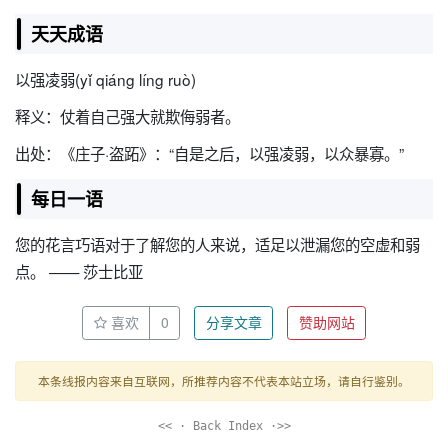
天天成语
以强凌弱(yǐ qiáng líng ruò)
释义：仗着自己强大就欺侮弱者。
出处：《庄子·盗跖》：“自是之后，以强凌弱，以众暴寡。”
每日一语
您的花言巧语对于了解您的人来说，适足以泄漏您的空虚和弱
点。 —— 莎士比亚
喜欢
0
分享文章
赞助网站
本条线报内容来自互联网，所推荐内容不代表本站立场，请自行鉴别。
<< · Back Index ·>>