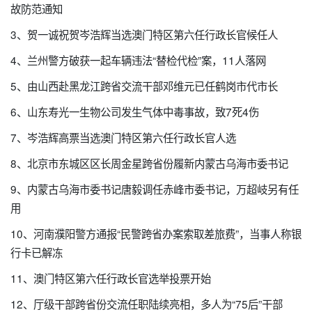
故防范通知
3、贺一诚祝贺岑浩辉当选澳门特区第六任行政长官候任人
4、兰州警方破获一起车辆违法“替检代检”案，11人落网
5、由山西赴黑龙江跨省交流干部邓维元已任鹤岗市代市长
6、山东寿光一生物公司发生气体中毒事故，致7死4伤
7、岑浩辉高票当选澳门特区第六任行政长官人选
8、北京市东城区区长周金星跨省份履新内蒙古乌海市委书记
9、内蒙古乌海市委书记唐毅调任赤峰市委书记，万超岐另有任
用
10、河南濮阳警方通报“民警跨省办案索取差旅费”，当事人称银
行卡已解冻
11、澳门特区第六任行政长官选举投票开始
12、厅级干部跨省份交流任职陆续亮相，多人为“75后”干部