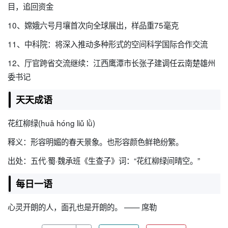
目，追回资金
10、嫦娥六号月壤首次向全球展出，样品重75毫克
11、中科院：将深入推动多种形式的空间科学国际合作交流
12、厅官跨省交流继续：江西鹰潭市长张子建调任云南楚雄州
委书记
天天成语
花红柳绿(huā hóng liǔ lǜ)
释义：形容明媚的春天景象。也形容颜色鲜艳纷繁。
出处：五代·蜀·魏承班《生查子》词：“花红柳绿间晴空。”
每日一语
心灵开朗的人，面孔也是开朗的。 —— 席勒