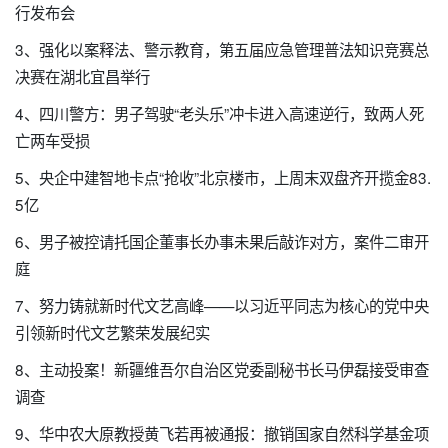
行发布会
3、强化以案释法、警示教育，第五届应急管理普法知识竞赛总
决赛在湖北宜昌举行
4、四川警方：男子驾驶“老头乐”冲卡进入高速逆行，致两人死
亡两车受损
5、央企中建智地卡点“抢收”北京楼市，上周末双盘齐开揽金83.
5亿
6、男子被控请托国企董事长办事未果后敲诈对方，案件二审开
庭
7、努力铸就新时代文艺高峰——以习近平同志为核心的党中央
引领新时代文艺繁荣发展纪实
8、主动投案！新疆维吾尔自治区党委副秘书长马伊磊接受审查
调查
9、华中农大原教授黄飞若再被通报：撤销国家自然科学基金项