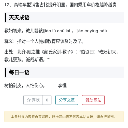
12、高端车型销售占比提升明显，国内乘用车价格越降越贵
天天成语
教妇初来，教儿婴孩(jiào fù chū lái ， jiào ér yīng hái)
释义：指对一个人施加教育应该及时及早。
出处：北齐·颜之推《颜氏家训·教子》：“俗谚曰：‘教妇初来，
教儿婴孩。诚哉斯语。’”
每日一语
树怕剥皮，人怕伤心。 —— 李悝
喜欢
0
分享文章
赞助网站
本条线报内容来自互联网，所推荐内容不代表本站立场，请自行鉴别。