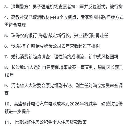
3、深圳警方：男子强迫机场志愿者摘口罩并反复滋扰，被行拘
4、高教社疑已取消教材内46个收费点，专家称图书防盗版方式
需符合常理
5、珠海农商银行“海选”敲定新行长，兴业银行陆勇赴任
6、“火锅搭子”唯怡豆奶母公司去年营收超过了椰树
7、婚礼消费新趋势调查：理性简约成潮流，新中式风格圈粉
8、长沙致54人遇难自建房倒塌事故案一审宣判，原副区长获刑
12年
9、河南省人大常委会原党组副书记、副主任刘满仓接受审查调
查
10、高盛预计电动汽车电池成本到2026年将减半，磷酸铁锂份
额进一步提升
11、上海调整住房公积金个人住房贷款政策