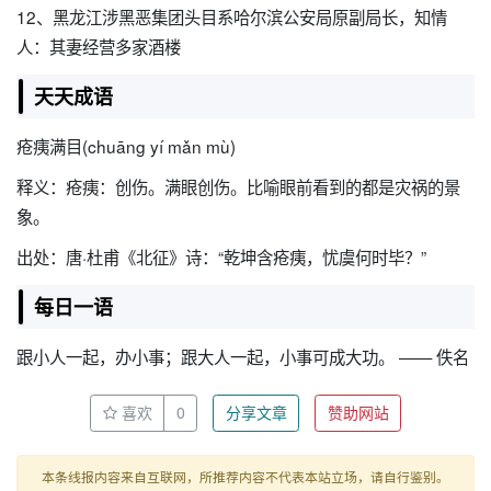
12、黑龙江涉黑恶集团头目系哈尔滨公安局原副局长，知情
人：其妻经营多家酒楼
天天成语
疮痍满目(chuāng yí mǎn mù)
释义：疮痍：创伤。满眼创伤。比喻眼前看到的都是灾祸的景
象。
出处：唐·杜甫《北征》诗：“乾坤含疮痍，忧虞何时毕？”
每日一语
跟小人一起，办小事；跟大人一起，小事可成大功。 —— 佚名
喜欢
0
分享文章
赞助网站
本条线报内容来自互联网，所推荐内容不代表本站立场，请自行鉴别。