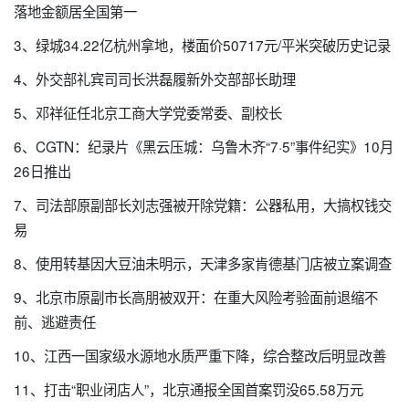
落地金额居全国第一
3、绿城34.22亿杭州拿地，楼面价50717元/平米突破历史记录
4、外交部礼宾司司长洪磊履新外交部部长助理
5、邓祥征任北京工商大学党委常委、副校长
6、CGTN：纪录片《黑云压城：乌鲁木齐“7·5”事件纪实》10月
26日推出
7、司法部原副部长刘志强被开除党籍：公器私用，大搞权钱交
易
8、使用转基因大豆油未明示，天津多家肯德基门店被立案调查
9、北京市原副市长高朋被双开：在重大风险考验面前退缩不
前、逃避责任
10、江西一国家级水源地水质严重下降，综合整改后明显改善
11、打击“职业闭店人”，北京通报全国首案罚没65.58万元