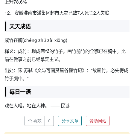
上升78.6%
12、安徽淮南市潘集区超市火灾已致7人死亡2人失联
天天成语
成竹在胸(chéng zhú zài xiōng)
释义：成竹：现成完整的竹子。画竹前竹的全貌已在胸中。比
喻在做事之前已经拿定主义。
出处：宋·苏轼《文与可画筼筜谷偃竹记》：“故画竹，必先得成
竹于胸中。”
每日一语
戏在人唱，地在人种。 —— 民谚
喜欢
0
分享文章
赞助网站