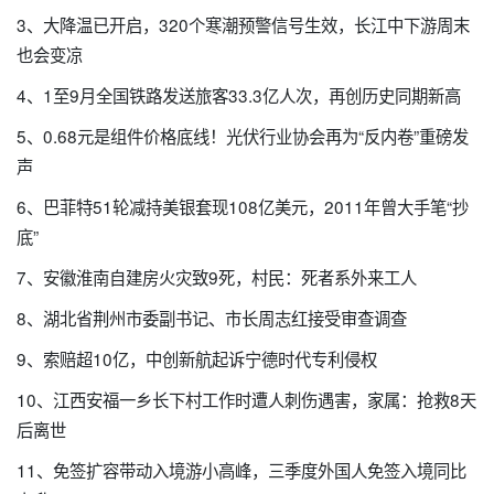
3、大降温已开启，320个寒潮预警信号生效，长江中下游周末
也会变凉
4、1至9月全国铁路发送旅客33.3亿人次，再创历史同期新高
5、0.68元是组件价格底线！光伏行业协会再为“反内卷”重磅发
声
6、巴菲特51轮减持美银套现108亿美元，2011年曾大手笔“抄
底”
7、安徽淮南自建房火灾致9死，村民：死者系外来工人
8、湖北省荆州市委副书记、市长周志红接受审查调查
9、索赔超10亿，中创新航起诉宁德时代专利侵权
10、江西安福一乡长下村工作时遭人刺伤遇害，家属：抢救8天
后离世
11、免签扩容带动入境游小高峰，三季度外国人免签入境同比