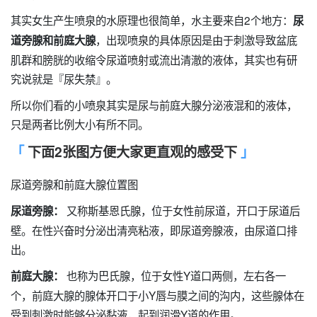
其实女生产生喷泉的水原理也很简单，水主要来自2个地方：
尿
，出现喷泉的具体原因是由于刺激导致盆底
道旁腺和前庭大腺
肌群和膀胱的收缩令尿道喷射或流出清澈的液体，其实也有研
究说就是『尿失禁』。
所以你们看的小喷泉其实是尿与前庭大腺分泌液混和的液体，
只是两者比例大小有所不同。
下面2张图方便大家更直观的感受下
尿道旁腺和前庭大腺位置图
又称斯基恩氏腺，位于女性前尿道，开口于尿道后
尿道旁腺：
壁。在性兴奋时分泌出清亮粘液，即尿道旁腺液，由尿道口排
出。
也称为巴氏腺，位于女性Y道口两侧，左右各一
前庭大腺：
个，前庭大腺的腺体开口于小Y唇与膜之间的沟内，这些腺体在
受到刺激时能够分泌黏液，起到润滑Y道的作用。