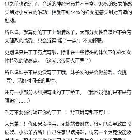
但之前也说过了，音道的神经分布并不丰富。98%的妇女能感
觉到对小豆豆的触动；相反不到14%的妇女能感觉到对音道的
触动。
所以说，就算你的丁丁上镶满珠子，大部分女性音道也不会有
太强烈的感受，只会觉得“粗了一点”，不太舒服。
更别说只是丁丁有点弯啦，除非在一些特殊的体位下触碰到女
性特殊的敏感点。（这就比较因人而异了）
所以说妹子不是更爱弯丁丁哦，妹子爱的是会做前戏、会挑
“豆”、活好时间长的男性。
还有一小部分人想把弯曲的丁丁矫正。（我怀疑他们是不是有
强迫症……）
千万不要强行矫正你的丁丁！！掰直掰弯都不可！！
大兄弟！！你如果没啥事，无端端去掰它，很可能会导致白膜
破裂、小弟弟折断！自己在家里瞎捣鼓，倘若一个休克没能及