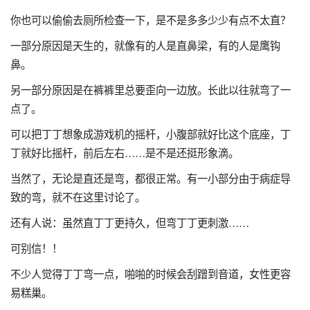
你也可以偷偷去厕所检查一下，是不是多多少少有点不太直？
一部分原因是天生的，就像有的人是直鼻梁，有的人是鹰钩
鼻。
另一部分原因是在裤裤里总要歪向一边放。长此以往就弯了一
点了。
可以把丁丁想象成游戏机的摇杆，小腹部就好比这个底座，丁
丁就好比摇杆，前后左右……是不是还挺形象滴。
当然了，无论是直还是弯，都很正常。有一小部分由于病症导
致的弯，就不在这里讨论了。
还有人说：虽然直丁丁更持久，但弯丁丁更刺激……
可别信！！
不少人觉得丁丁弯一点，啪啪的时候会刮蹭到音道，女性更容
易糕巢。