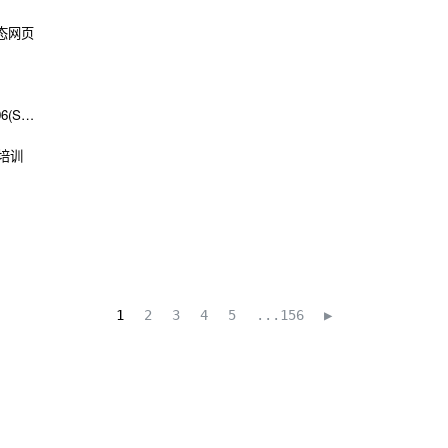
布静态网页
06(S…
培训
1
2
3
4
5
...156
▶